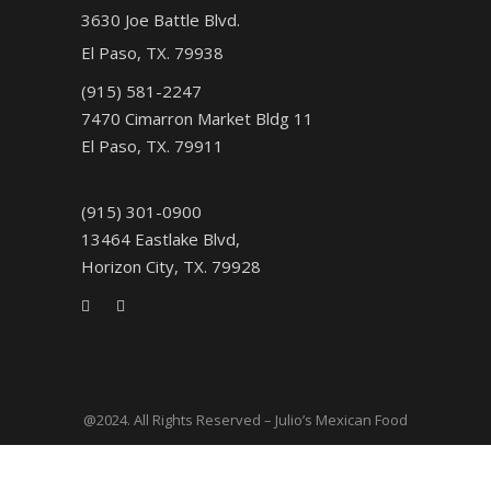
3630 Joe Battle Blvd.
El Paso, TX. 79938
(915) 581-2247
7470 Cimarron Market Bldg 11
El Paso, TX. 79911
(915) 301-0900
13464 Eastlake Blvd,
Horizon City, TX. 79928
@2024. All Rights Reserved – Julio’s Mexican Food